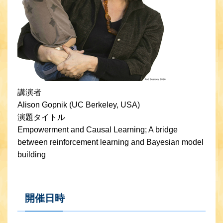
講演者
Alison Gopnik (UC Berkeley, USA)
演題タイトル
Empowerment and Causal Learning; A bridge
between reinforcement learning and Bayesian model
building
開催日時