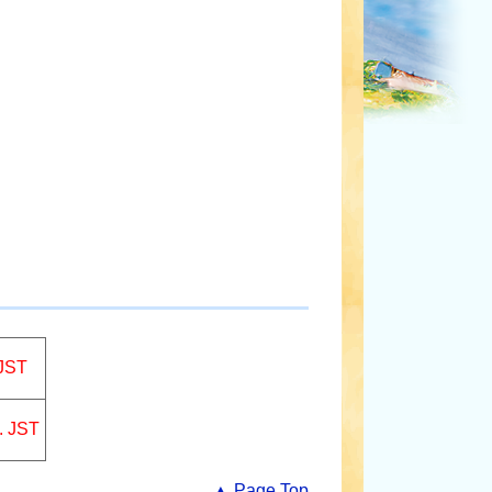
JST
 JST
▲ Page Top