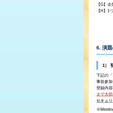
【G】企
【H】1
6. 演
1）
下記の「
事前参加
登録内容
まで大切
セキュリ
※Mee