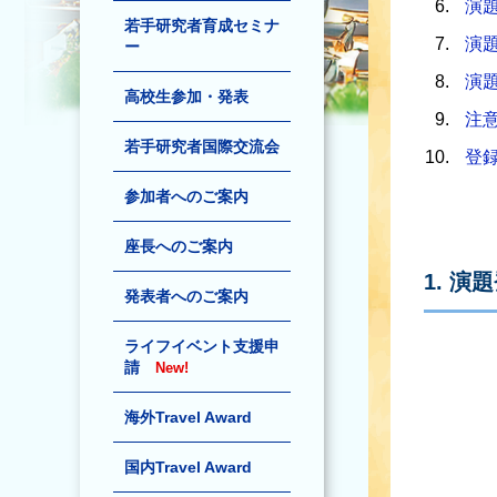
演
若手研究者育成セミナ
演
ー
演
高校生参加・発表
注
若手研究者国際交流会
登
参加者へのご案内
座長へのご案内
1. 演
発表者へのご案内
ライフイベント支援申
請
New!
海外Travel Award
国内Travel Award