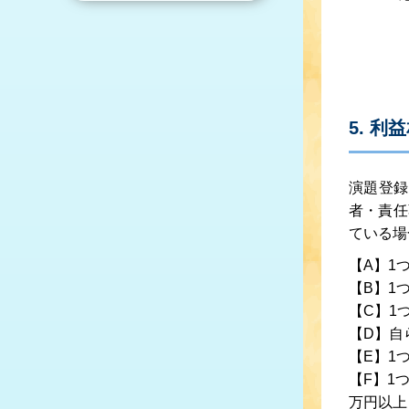
5. 
演題登録
者・責任
ている場
【A】1
【B】1
【C】1
【D】自
【E】1
【F】1
万円以上