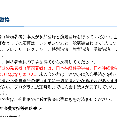
募資格
者（筆頭著者）本人が参加登録と演題登録を行ってください。
著者としての応募は、シンポジウムと一般演題合わせて1人につ
し、プレナリーレクチャー、特別講演、教育講演、受賞講演、
ん。
に共同著者全員の了承を得てから投稿してください。
演題の発表者（筆頭著者）は、日本神経科学学会、日本神経化
なければなりません。
未入会の方は、速やかに入会手続きを行
申請から会員番号の発行までに一週間ほどかかる場合がありま
ださい。
プログラム決定時期までに入会手続きが完了していな
ます。
中の方は、会期までに必ず復会の手続きをお済ませください。
年会費支払等連絡先 ＞