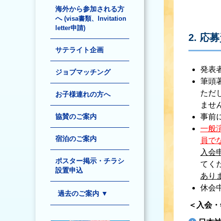
海外から参加される方
へ
(visa書類、Invitation
letter申請)
2. 応
サテライト企画
発表
ジョブマッチング
筆頭
ただ
お子様連れの方へ
ませ
協賛のご案内
事前
一般
宿泊のご案内
員で
入会
ポスター掲示・チラシ
てく
設置申込
あり
休会
過去のご案内 ▼
＜入会・
Late-Breaking Abstracts
演題登録のご案内
公募シンポジウム