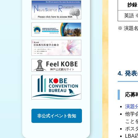
抄録
英語 
※ 演題
4. 発
応募
演題
他学
非公式イベント告知
こと
ポス
LB