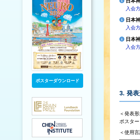
日本神
入会
日本神
入会
日本神
入会
ポスターダウンロード
3. 
＜発表形
ポスター
＜使用言