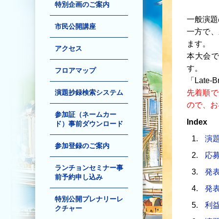
特別企画のご案内
一般演題
市民公開講座
一方で、
ます。
アクセス
本大会では
す。
フロアマップ
「Late
演題抄録検索システム
先着順で
ので、お
参加証（ネームカー
Index
ド）事前ダウンロード
演
参加登録のご案内
応
ランチョンセミナー事
発
前予約申し込み
発
特別公開プレナリーレ
利
クチャー