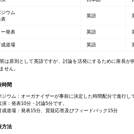
ポジウム
英語
発表
ター発表
英語
育成道場
英語
答は原則として英語ですが、討論を活発にするために座長が
ません。
表時間
ポジウム：オーガナイザーが事前に決定した時間配分で進行し
口演：発表10分・討論5分です。
育成道場：発表15分、質疑応答及びフィードバック15分
表方法