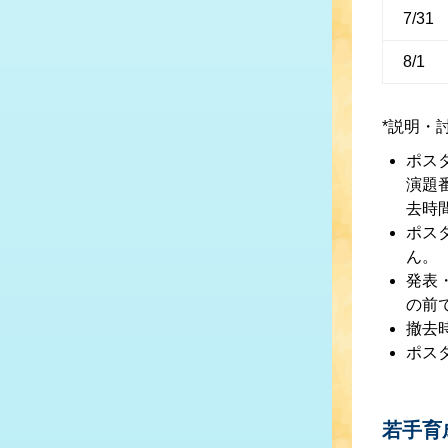
7/31
8/1
*説明・
ポス
演題
去時
ポス
ん。
発表
の前
撤去
ポス
若手育