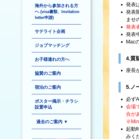
発表
海外から参加される方
へ
発表
(visa書類、Invitation
letter申請)
ませ
発表
サテライト企画
発表
Ma
ジョブマッチング
4.質
お子様連れの方へ
座長
協賛のご案内
5.
宿泊のご案内
必ず
ポスター掲示・チラシ
会場
設置申込
合が
※Mi
過去のご案内 ▼
起動
Late-Breaking Abstracts
演題登録のご案内
公募シンポジウム
みく