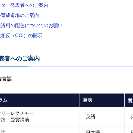
スター発表者へのご案内
手育成道場のご案内
表資料の配色についてのお願い
相反（COI）の開示
表者へのご案内
表言語
ラム
発表
質
ナリーレクチャー
英語
講演・受賞講演
講演
日本語