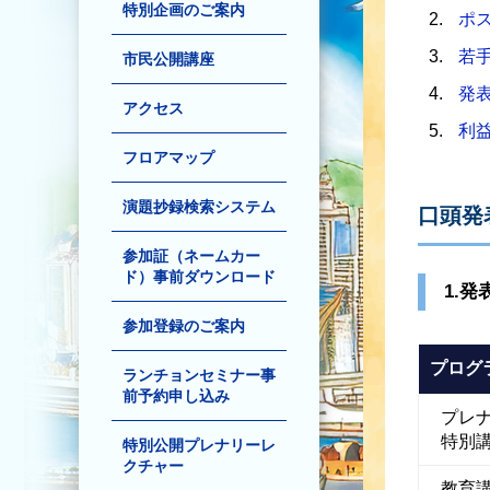
特別企画のご案内
ポ
若
市民公開講座
発
アクセス
利益
フロアマップ
演題抄録検索システム
口頭発
参加証（ネームカー
ド）事前ダウンロード
1.発
参加登録のご案内
プログ
ランチョンセミナー事
前予約申し込み
プレ
特別
特別公開プレナリーレ
クチャー
教育