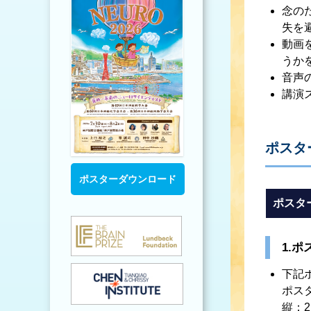
念の
失を
動画
うか
音声
講演
ポスタ
ポスターダウンロード
ポスタ
1.
下記
ポス
縦：2