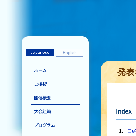
Japanese
English
発表
ホーム
ご挨拶
開催概要
Index
大会組織
プログラム
口