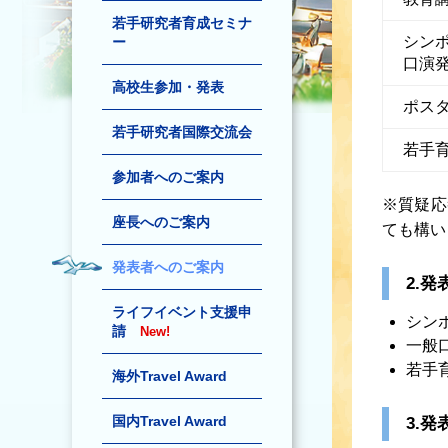
若手研究者育成セミナ
シン
ー
口演
高校生参加・発表
ポス
若手研究者国際交流会
若手
参加者へのご案内
※質疑応
座長へのご案内
ても構い
発表者へのご案内
2.発
ライフイベント支援申
シン
請
New!
一般
若手
海外Travel Award
国内Travel Award
3.発