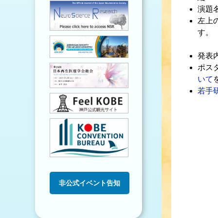
演題
左上
す。
発表
ポス
いて
若手
非公式イベント告知