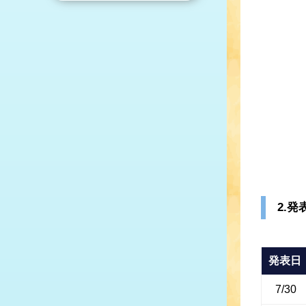
2.発
発表日
7/30