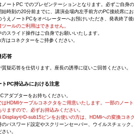
はノートPC でのプレゼンテーションとなります。必ずご自身の
開始時刻の20分前までに、講演会場内左手前方のPC接続席に
のうえノートPCをオペレーターへお預けいただき、発表終了後
者ツールのご利用はできません。
中のスライド操作はご自身でお願いいたします。
cの方はコネクターをご持参ください。
疑応答
が質疑応答を仕切ります。座長の誘導に従いご回答ください。
ノートPC持込みにおける注意
ACアダプターをお持ちください。
ではHDMIケーブルコネクタをご用意いたします。一部のノー
ありますので、必ずお持込みください。
ni DisplayやD-sub15ピンをお使いの方は、HDMIへの変
時のパスワード設定やスクリーンセーバー、ウイルスチェック
ださい。