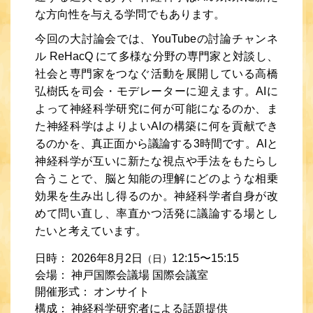
な方向性を与える学問でもあります。
今回の大討論会では、YouTubeの討論チャンネ
ル ReHacQ にて多様な分野の専門家と対談し、
社会と専門家をつなぐ活動を展開している高橋
弘樹氏を司会・モデレーターに迎えます。AIに
よって神経科学研究に何が可能になるのか、ま
た神経科学はよりよいAIの構築に何を貢献でき
るのかを、真正面から議論する3時間です。AIと
神経科学が互いに新たな視点や手法をもたらし
合うことで、脳と知能の理解にどのような相乗
効果を生み出し得るのか。神経科学者自身が改
めて問い直し、率直かつ活発に議論する場とし
たいと考えています。
日時：
2026年8月2日
12:15〜15:15
（日）
会場：
神戸国際会議場 国際会議室
開催形式：
オンサイト
構成：
神経科学研究者による話題提供