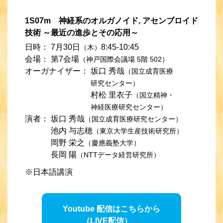
1S07m 神経系のオルガノイド, アセンブロイド
技術 ～最近の進歩とその応用～
日時：
7月30日
8:45-10:45
（木）
会場：
第7会場
（神戸国際会議場 5階 502）
オーガナイザー：
坂口 秀哉
（国立成育医療
研究センター）
村松 里衣子
（国立精神・
神経医療研究センター）
演者：
坂口 秀哉
（国立成育医療研究センター）
池内 与志穂
（東京大学生産技術研究所）
岡野 栄之
（慶應義塾大学）
長岡 陽
（NTTデータ経営研究所）
※日本語講演
Youtube 配信はこちらから
（LIVE配信）