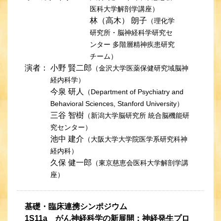
医科大学解剖学講座）
林（高木） 朗子
（理化学
研究所・脳神経科学研究セ
ンター 多階層精神疾患研究
チーム）
演者：
小野 賢二郎
（金沢大学医薬保健研究域脳神
経内科学）
今泉 研人
（Department of Psychiatry and
Behavioral Sciences, Stanford University）
三谷 智樹
（新潟大学脳研究所 統合脳機能研
究センター）
池中 建介
（大阪大学大学院医学系研究科神
経内科）
久保 健一郎
（東京慈恵会医科大学解剖学講
座）
基礎・臨床連携シンポジウム
1S11a がん神経科学の新展開：神経発生プロ