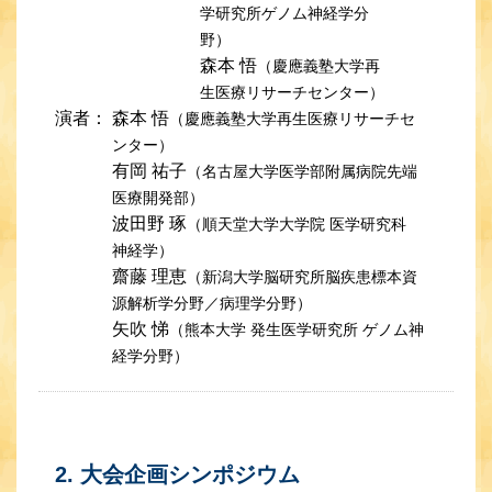
学研究所ゲノム神経学分
野）
森本 悟
（慶應義塾大学再
生医療リサーチセンター）
演者：
森本 悟
（慶應義塾大学再生医療リサーチセ
ンター）
有岡 祐子
（名古屋大学医学部附属病院先端
医療開発部）
波田野 琢
（順天堂大学大学院 医学研究科
神経学）
齋藤 理恵
（新潟大学脳研究所脳疾患標本資
源解析学分野／病理学分野）
矢吹 悌
（熊本大学 発生医学研究所 ゲノム神
経学分野）
2. 大会企画シンポジウム