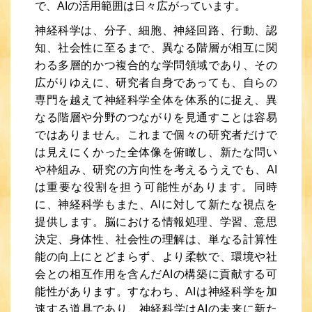
で、AIの活用範囲は日々広がっています。
神経科学は、分子、細胞、神経回路、行動、認
知、社会性に至るまで、異なる階層が相互に関
わる多層的かつ複合的な学問領域であり、その
広がりゆえに、研究者自身であっても、自らの
専門を越えて神経科学全体を体系的に捉え、異
なる階層や分野のつながりを見通すことは容易
ではありません。これまで個々の研究者だけで
は見えにくかった全体像を俯瞰し、新たな問い
や枠組み、研究の方向性を考えるうえでも、AI
は重要な役割を担う可能性があります。同時
に、神経科学もまた、AIに対して新たな視点を
提供します。脳における情報処理、学習、意思
決定、身体性、社会性の理解は、単なる計算性
能の向上にとどまらず、より柔軟で、環境や社
会との相互作用を含んだAIの構築に貢献する可
能性があります。すなわち、AIは神経科学を加
速する道具であり、神経科学はAIの未来に新た