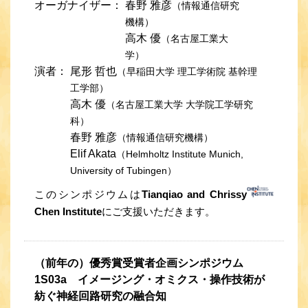
オーガナイザー：
春野 雅彦
（情報通信研究
機構）
高木 優
（名古屋工業大
学）
演者：
尾形 哲也
（早稲田大学 理工学術院 基幹理
工学部）
高木 優
（名古屋工業大学 大学院工学研究
科）
春野 雅彦
（情報通信研究機構）
Elif Akata
（Helmholtz Institute Munich,
University of Tubingen）
このシンポジウムは
Tianqiao and Chrissy
Chen Institute
にご支援いただきます。
（前年の）優秀賞受賞者企画シンポジウム
1S03a イメージング・オミクス・操作技術が
紡ぐ神経回路研究の融合知