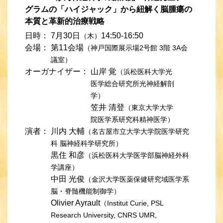
グラムの「ハイジャック」から紐解く脳腫瘍の
本質と革新的治療戦略
日時：
7月30日
14:50-16:50
（木）
会場：
第11会場
（神戸国際展示場2号館 3階 3A会
議室）
オーガナイザー：
山岸 覚
（浜松医科大学光
医学総合研究所光神経解剖
学）
笠井 清登
（東京大学大学
院医学系研究科精神医学）
演者：
川内 大輔
（名古屋市立大学大学院医学研究
科 脳神経科学研究所）
黒住 和彦
（浜松医科大学医学部脳神経外科
学講座）
中田 光俊
（金沢大学医薬保健研究域医学系
脳・脊髄機能制御学）
Olivier Ayrault
（Institut Curie, PSL
Research University, CNRS UMR,