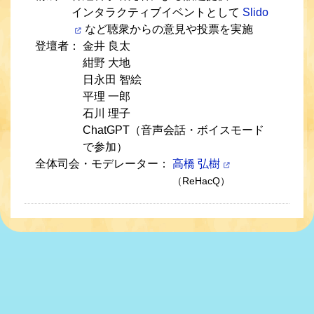
インタラクティブイベントとして
Slido
など聴衆からの意見や投票を実施
登壇者：
金井 良太
紺野 大地
日永田 智絵
平理 一郎
石川 理子
ChatGPT（音声会話・ボイスモード
で参加）
全体司会・モデレーター：
高橋 弘樹
（ReHacQ）